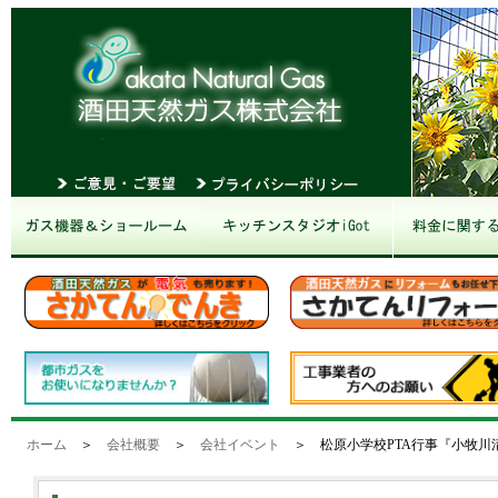
ホーム
＞
会社概要
＞
会社イベント
＞ 松原小学校PTA行事『小牧川