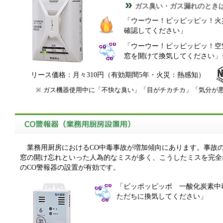
ガス臭い・ガス漏れのとき
「ウーウー！ピッピッピッ！火
確認してください」
「ウーウー！ピッピッピッ！空
窓を開けて換気してください」
リース価格：月々310円（有効期間5年・火災：熱感知）
※
ガス機器使用中に「不快な臭い」「目がチカチカ」「気分が
業務用厨房におけるCO中毒事故が増加傾向にあります。事故
窓の開け忘れといった人為的なミスが多く、こうしたミスを完全
のCO警報器の設置が有効です。
「ピッポッピッポ 一酸化炭素中
ただちに換気してください」