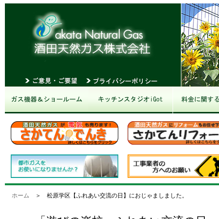
ホーム
＞ 松原学区【ふれあい交流の日】におじゃましました。