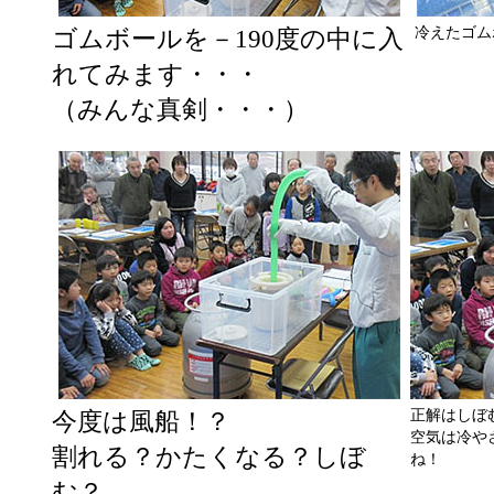
冷えたゴムボ
ゴムボールを－190度の中に入
れてみます・・・
（みんな真剣・・・）
正解はしぼ
今度は風船！？
空気は冷や
割れる？かたくなる？しぼ
ね！
む？